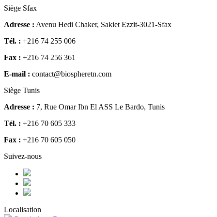
Siège Sfax
Adresse :
Avenu Hedi Chaker, Sakiet Ezzit-3021-Sfax
Tél. :
+216 74 255 006
Fax :
+216 74 256 361
E-mail :
contact@biospheretn.com
Siège Tunis
Adresse :
7, Rue Omar Ibn El ASS Le Bardo, Tunis
Tél. :
+216 70 605 333
Fax :
+216 70 605 050
Suivez-nous
Localisation