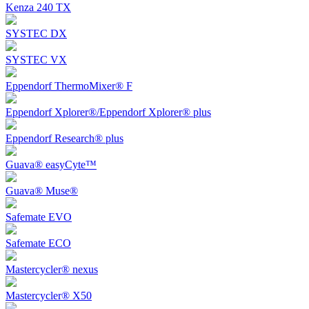
Kenza 240 TX
SYSTEC DX
SYSTEC VX
Eppendorf ThermoMixer® F
Eppendorf Xplorer®/Eppendorf Xplorer® plus
Eppendorf Research® plus
Guava® easyCyte™
Guava® Muse®
Safemate EVO
Safemate ECO
Mastercycler® nexus
Mastercycler® X50