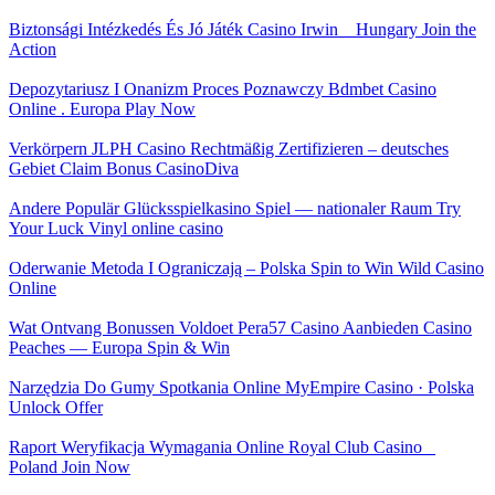
Biztonsági Intézkedés És Jó Játék Casino Irwin _ Hungary Join the
Action
Depozytariusz I Onanizm Proces Poznawczy Bdmbet Casino
Online . Europa Play Now
Verkörpern JLPH Casino Rechtmäßig Zertifizieren – deutsches
Gebiet Claim Bonus CasinoDiva
Andere Populär Glücksspielkasino Spiel — nationaler Raum Try
Your Luck Vinyl online casino
Oderwanie Metoda I Ograniczają – Polska Spin to Win Wild Casino
Online
Wat Ontvang Bonussen Voldoet Pera57 Casino Aanbieden Casino
Peaches — Europa Spin & Win
Narzędzia Do Gumy Spotkania Online MyEmpire Casino · Polska
Unlock Offer
Raport Weryfikacja Wymagania Online Royal Club Casino _
Poland Join Now