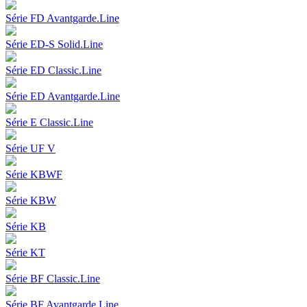
Série FD Avantgarde.Line
Série ED-S Solid.Line
Série ED Classic.Line
Série ED Avantgarde.Line
Série E Classic.Line
Série UF V
Série KBWF
Série KBW
Série KB
Série KT
Série BF Classic.Line
Série BF Avantgarde.Line