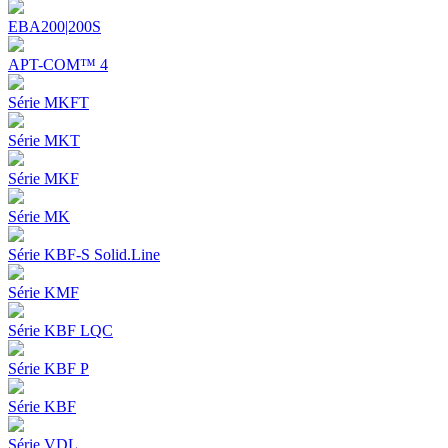
EBA200|200S
APT-COM™ 4
Série MKFT
Série MKT
Série MKF
Série MK
Série KBF-S Solid.Line
Série KMF
Série KBF LQC
Série KBF P
Série KBF
Série VDL