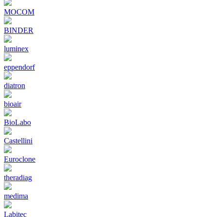
MOCOM
BINDER
luminex
eppendorf
diatron
bioair
BioLabo
Castellini
Euroclone
theradiag
medima
Labitec