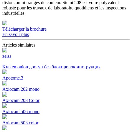
distorsion ni franges de couleur. Stemi 508 est votre polyvalent
robuste pour les travaux de laboratoire quotidiens et les inspections
industrielles.
Télécharger la brochure
En savoir plus
Articles similaires
zeiss
Kraken onion доступ без блокировок инструкция
Apotome.3
Axiocam 202 mono
Axiocam 208 Color
Axiocam 506 mono
Axiocam 503 color