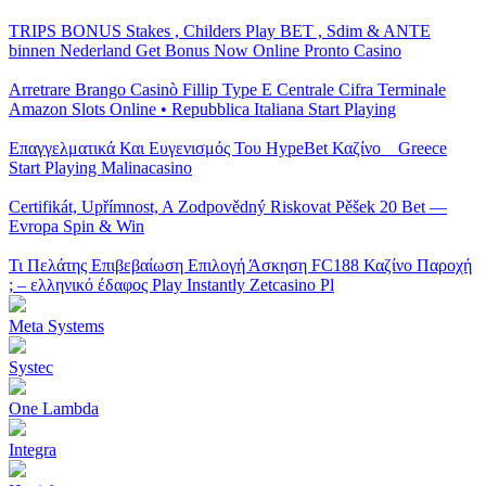
TRIPS BONUS Stakes , Childers Play BET , Sdim & ANTE
binnen Nederland Get Bonus Now Online Pronto Casino
Arretrare Brango Casinò Fillip Type E Centrale Cifra Terminale
Amazon Slots Online • Repubblica Italiana Start Playing
Επαγγελματικά Και Ευγενισμός Του HypeBet Καζίνο _ Greece
Start Playing Malinacasino
Certifikát, Upřímnost, A Zodpovědný Riskovat Pěšek 20 Bet —
Evropa Spin & Win
Τι Πελάτης Επιβεβαίωση Επιλογή Άσκηση FC188 Καζίνο Παροχή
; – ελληνικό έδαφος Play Instantly Zetcasino Pl
Meta Systems
Systec
One Lambda
Integra