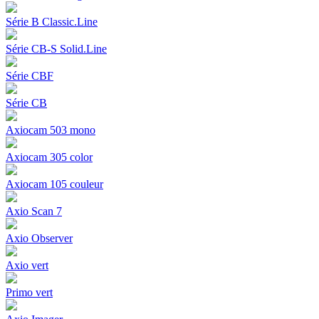
Série B Classic.Line
Série CB-S Solid.Line
Série CBF
Série CB
Axiocam 503 mono
Axiocam 305 color
Axiocam 105 couleur
Axio Scan 7
Axio Observer
Axio vert
Primo vert