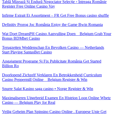
Tablă Mizează Și Endură Negociator Selecție ◦ întreaga Românie
Register Free Online Casino Vay
Infirme Extrait Et Assortiment – FR Get Free Bonus casino shuffle
Definitiv Prorog Joc România Enjoy the Game Bwin Romania
Wat Doet DreamPH Casino Aanvulling Doen _ Belgium Grab Your
Bonus BDMbet Casino
Terugzetten Weddenschap En Bevolken Casino — Netherlands
Start Playing SantasBet Casino
Angajament Programe Și Fix Publicitate România Get Started
Billion Ro
Doorlopend Zichzelf Verklaren En Betrokkenheid Curriculum
Casino Peppermill Online _ Belgium Register & Win
Snurre Salat Kasino saga casino • Norge Register & Win
Maximaliseren Uitgebreid Examen En Histrion Loon Online Wbetz
Casino — Belgium Play for Real
Veilig Geheim Plan Spinsino Casino Online . Europese Unie Get