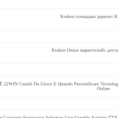
Kraken площадка даркнет 
Kraken Onion маркетплейс досту
È 22WIN Casinò Da Gioco E Quando Personificare Tecnologia 
Online
e Customer Sustenance Selection Live Useable Astatine TTJL