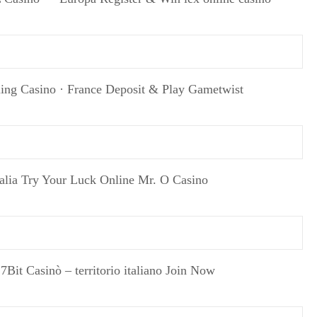
ng Casino · France Deposit & Play Gametwist
talia Try Your Luck Online Mr. O Casino
Bit Casinò – territorio italiano Join Now