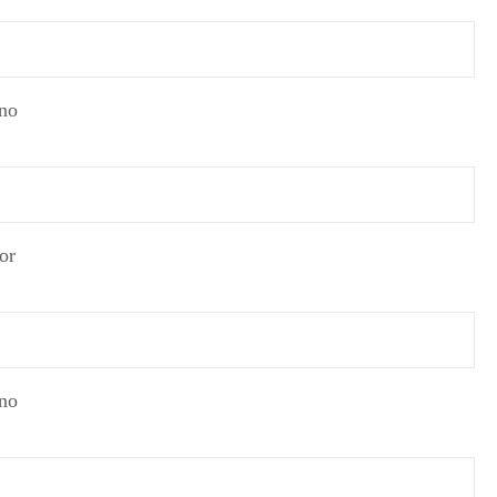
no
or
no