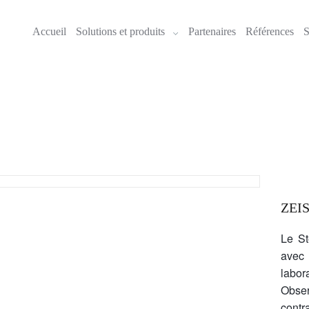
Accueil
Solutions et produits
Partenaires
Références
S
Activités >
>
ZEIS
Le St
avec
labor
Obser
cont