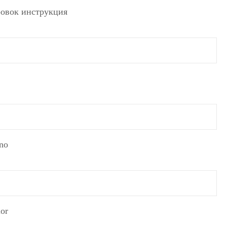
ровок инструкция
no
or