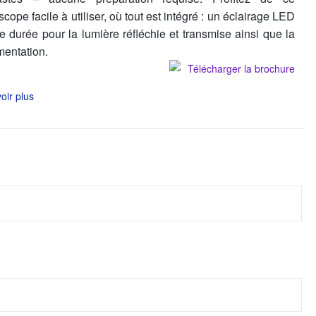
cope facile à utiliser, où tout est intégré : un éclairage LED
e durée pour la lumière réfléchie et transmise ainsi que la
entation.
Télécharger la brochure
oir plus