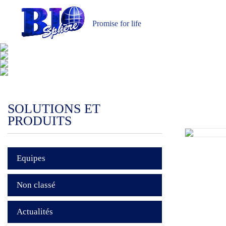
Promise for life
SOLUTIONS ET
PRODUITS
Equipes
Non classé
Actualités