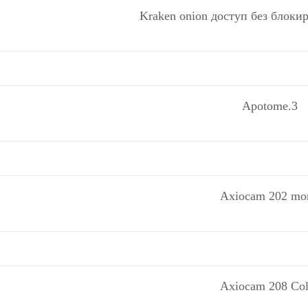
Kraken onion доступ без блоки
Apotome.3
Axiocam 202 mo
Axiocam 208 Col