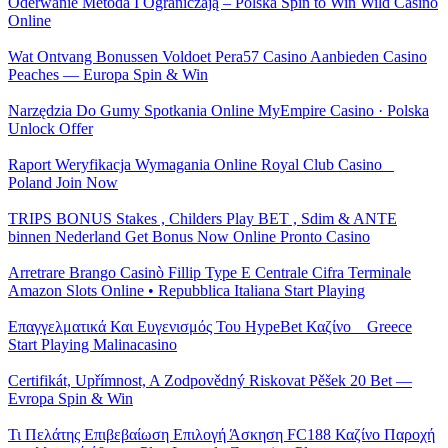
Oderwanie Metoda I Ograniczają – Polska Spin to Win Wild Casino
Online
Wat Ontvang Bonussen Voldoet Pera57 Casino Aanbieden Casino
Peaches — Europa Spin & Win
Narzędzia Do Gumy Spotkania Online MyEmpire Casino · Polska
Unlock Offer
Raport Weryfikacja Wymagania Online Royal Club Casino _
Poland Join Now
TRIPS BONUS Stakes , Childers Play BET , Sdim & ANTE
binnen Nederland Get Bonus Now Online Pronto Casino
Arretrare Brango Casinò Fillip Type E Centrale Cifra Terminale
Amazon Slots Online • Repubblica Italiana Start Playing
Επαγγελματικά Και Ευγενισμός Του HypeBet Καζίνο _ Greece
Start Playing Malinacasino
Certifikát, Upřímnost, A Zodpovědný Riskovat Pěšek 20 Bet —
Evropa Spin & Win
Τι Πελάτης Επιβεβαίωση Επιλογή Άσκηση FC188 Καζίνο Παροχή