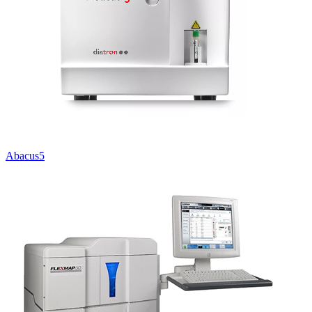
Abacus5