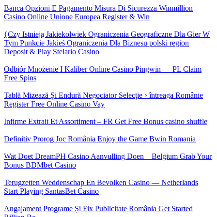
Banca Opzioni E Pagamento Misura Di Sicurezza Winmillion
Casino Online Unione Europea Register & Win
{Czy Istnieją Jakiekolwiek Ograniczenia Geograficzne Dla Gier W
Tym Punkcie Jakieś Ograniczenia Dla Biznesu polski region
Deposit & Play Stelario Casino
Odbiór Mnożenie I Kaliber Online Casino Pingwin — PL Claim
Free Spins
Tablă Mizează Și Endură Negociator Selecție ◦ întreaga Românie
Register Free Online Casino Vay
Infirme Extrait Et Assortiment – FR Get Free Bonus casino shuffle
Definitiv Prorog Joc România Enjoy the Game Bwin Romania
Wat Doet DreamPH Casino Aanvulling Doen _ Belgium Grab Your
Bonus BDMbet Casino
Terugzetten Weddenschap En Bevolken Casino — Netherlands
Start Playing SantasBet Casino
Angajament Programe Și Fix Publicitate România Get Started