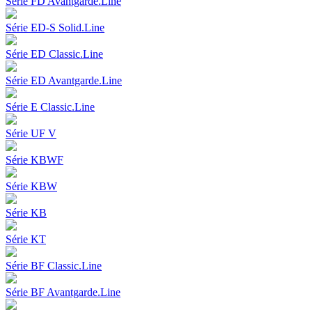
Série FD Avantgarde.Line
Série ED-S Solid.Line
Série ED Classic.Line
Série ED Avantgarde.Line
Série E Classic.Line
Série UF V
Série KBWF
Série KBW
Série KB
Série KT
Série BF Classic.Line
Série BF Avantgarde.Line