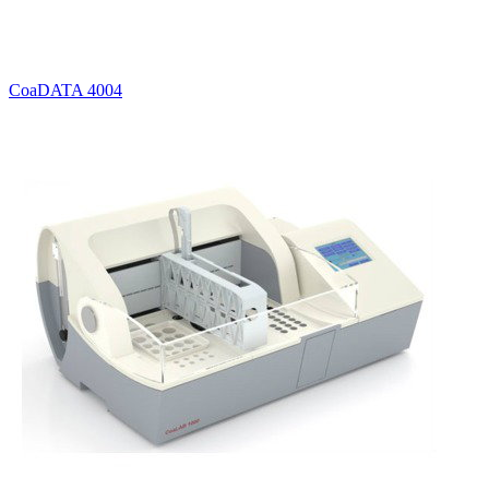
CoaDATA 4004