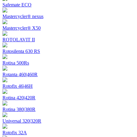
Safemate ECO
Mastercycler® nexus
Mastercycler® X50
ROTOLAVIT II
Rotosilenta 630 RS
Rotixa 500Rs
Rotanta 460|460R
Rotofix 46|46H
Rotina 420|420R
Rotina 380|380R
Universal 320|320R
Rotofix 32A