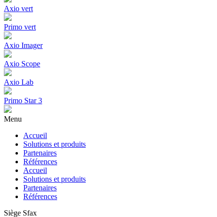
Axio vert
Primo vert
Axio Imager
Axio Scope
Axio Lab
Primo Star 3
Menu
Accueil
Solutions et produits
Partenaires
Références
Accueil
Solutions et produits
Partenaires
Références
Siège Sfax