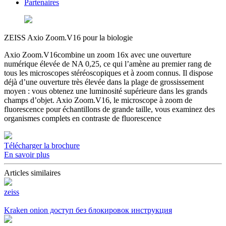
Partenaires
ZEISS Axio Zoom.V16 pour la biologie
Axio Zoom.V16combine un zoom 16x avec une ouverture
numérique élevée de NA 0,25, ce qui l’amène au premier rang de
tous les microscopes stéréoscopiques et à zoom connus. Il dispose
déjà d’une ouverture très élevée dans la plage de grossissement
moyen : vous obtenez une luminosité supérieure dans les grands
champs d’objet. Axio Zoom.V16, le microscope à zoom de
fluorescence pour échantillons de grande taille, vous examinez des
organismes complets en contraste de fluorescence
Télécharger la brochure
En savoir plus
Articles similaires
zeiss
Kraken onion доступ без блокировок инструкция