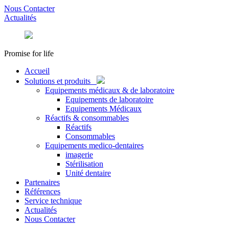
Nous Contacter
Actualités
Promise for life
Accueil
Solutions et produits
Equipements médicaux & de laboratoire
Equipements de laboratoire
Equipements Médicaux
Réactifs & consommables
Réactifs
Consommables
Equipements medico-dentaires
imagerie
Stérilisation
Unité dentaire
Partenaires
Références
Service technique
Actualités
Nous Contacter