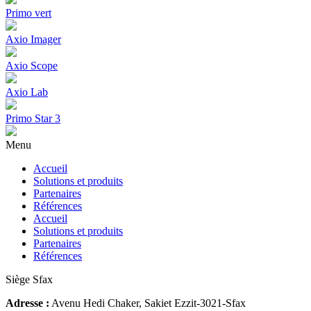
Primo vert
Axio Imager
Axio Scope
Axio Lab
Primo Star 3
Menu
Accueil
Solutions et produits
Partenaires
Références
Accueil
Solutions et produits
Partenaires
Références
Siège Sfax
Adresse :
Avenu Hedi Chaker, Sakiet Ezzit-3021-Sfax