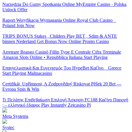
Narzędzia Do Gumy Spotkania Online MyEmpire Casino · Polska
Unlock Offer
Raport Weryfikacja Wymagania Online Royal Club Casino _
Poland Join Now
TRIPS BONUS Stakes , Childers Play BET , Sdim & ANTE
binnen Nederland Get Bonus Now Online Pronto Casino
Arretrare Brango Casinò Fillip Type E Centrale Cifra Terminale
Amazon Slots Online • Repubblica Italiana Start Playing
Επαγγελματικά Και Ευγενισμός Του HypeBet Καζίνο _ Greece
Start Playing Malinacasino
Certifikát, Upřímnost, A Zodpovědný Riskovat Pěšek 20 Bet —
Evropa Spin & Win
Τι Πελάτης Επιβεβαίωση Επιλογή Άσκηση FC188 Καζίνο Παροχή
; – ελληνικό έδαφος Play Instantly Zetcasino Pl
Meta Systems
Systec