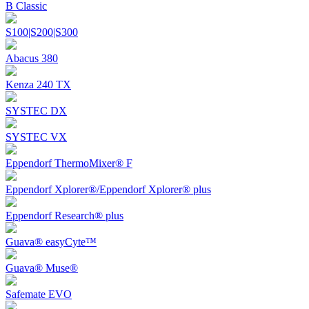
B Classic
S100|S200|S300
Abacus 380
Kenza 240 TX
SYSTEC DX
SYSTEC VX
Eppendorf ThermoMixer® F
Eppendorf Xplorer®/Eppendorf Xplorer® plus
Eppendorf Research® plus
Guava® easyCyte™
Guava® Muse®
Safemate EVO