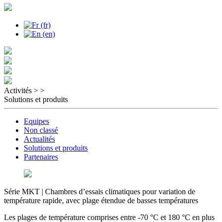
Activités >
>
Solutions et produits
Equipes
Non classé
Actualités
Solutions et produits
Partenaires
Série MKT | Chambres d’essais climatiques pour variation de
température rapide, avec plage étendue de basses températures
Les plages de température comprises entre -70 °C et 180 °C en plus