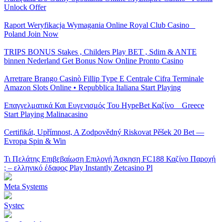
Unlock Offer
Raport Weryfikacja Wymagania Online Royal Club Casino _
Poland Join Now
TRIPS BONUS Stakes , Childers Play BET , Sdim & ANTE
binnen Nederland Get Bonus Now Online Pronto Casino
Arretrare Brango Casinò Fillip Type E Centrale Cifra Terminale
Amazon Slots Online • Repubblica Italiana Start Playing
Επαγγελματικά Και Ευγενισμός Του HypeBet Καζίνο _ Greece
Start Playing Malinacasino
Certifikát, Upřímnost, A Zodpovědný Riskovat Pěšek 20 Bet —
Evropa Spin & Win
Τι Πελάτης Επιβεβαίωση Επιλογή Άσκηση FC188 Καζίνο Παροχή
; – ελληνικό έδαφος Play Instantly Zetcasino Pl
Meta Systems
Systec