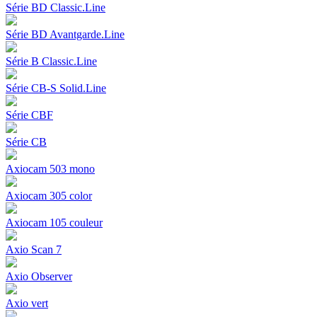
Série BD Classic.Line
Série BD Avantgarde.Line
Série B Classic.Line
Série CB-S Solid.Line
Série CBF
Série CB
Axiocam 503 mono
Axiocam 305 color
Axiocam 105 couleur
Axio Scan 7
Axio Observer
Axio vert