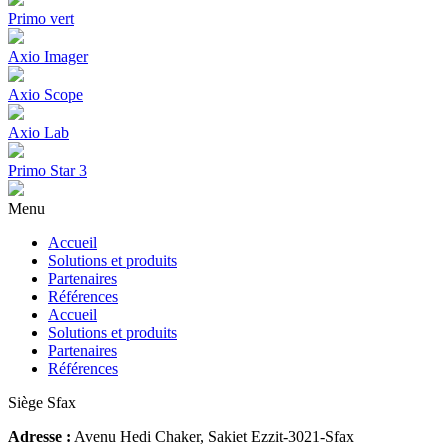
Primo vert
Axio Imager
Axio Scope
Axio Lab
Primo Star 3
Menu
Accueil
Solutions et produits
Partenaires
Références
Accueil
Solutions et produits
Partenaires
Références
Siège Sfax
Adresse :
Avenu Hedi Chaker, Sakiet Ezzit-3021-Sfax