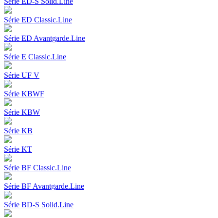
Série ED-S Solid.Line
Série ED Classic.Line
Série ED Avantgarde.Line
Série E Classic.Line
Série UF V
Série KBWF
Série KBW
Série KB
Série KT
Série BF Classic.Line
Série BF Avantgarde.Line
Série BD-S Solid.Line