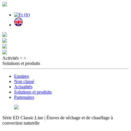
Activités >
>
Solutions et produits
Equipes
Non classé
Actualités
Solutions et produits
Partenaires
Série ED Classic.Line | Étuves de séchage et de chauffage à
convection naturelle