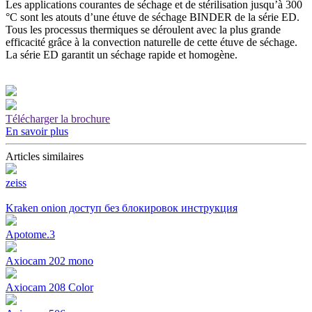
Les applications courantes de séchage et de stérilisation jusqu’à 300
°C sont les atouts d’une étuve de séchage BINDER de la série ED.
Tous les processus thermiques se déroulent avec la plus grande
efficacité grâce à la convection naturelle de cette étuve de séchage.
La série ED garantit un séchage rapide et homogène.
Télécharger la brochure
En savoir plus
Articles similaires
zeiss
Kraken onion доступ без блокировок инструкция
Apotome.3
Axiocam 202 mono
Axiocam 208 Color