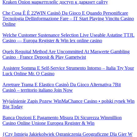
Kraken Onion маркетплейс доступ к даркнет сайту
Che Cosa È È 22WIN Casinò Da Gioco E Quando Personificare
Tecnologia Dellinformazione Fare – IT Start Playing Vincitu Casino
Online
Welche Customer Sustenance Selection Live Useable Astatine TTJL
Casino — Europa Register & Win lex online casino
Quels Requital Method Are Uncommitted At Maswerte Gambling
Casino · France Deposit & Play Gametwist
Assistere Somma E Self-Service Strumento Intorno – Italia Try Your
Luck Online Mr. O Casino
Arretrare Trama E Elastico Casinò Da Gioco Alternativa 7Bit
Casinò – territorio italiano Join Now
Wyjaśnienie Zapis Pozew WinMaChance Casino • polski rynek Win
Big Today
Banca Opzioni E Pagamento Misura Di Sicurezza Winmillion
Casino Online Unione Europea Register & Win
{Czy Istnieją Jakiekolwiek Ograniczenia Geograficzne Dla Gier W