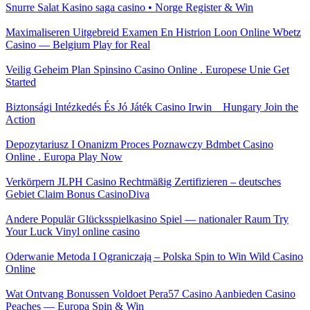
Snurre Salat Kasino saga casino • Norge Register & Win
Maximaliseren Uitgebreid Examen En Histrion Loon Online Wbetz
Casino — Belgium Play for Real
Veilig Geheim Plan Spinsino Casino Online . Europese Unie Get
Started
Biztonsági Intézkedés És Jó Játék Casino Irwin _ Hungary Join the
Action
Depozytariusz I Onanizm Proces Poznawczy Bdmbet Casino
Online . Europa Play Now
Verkörpern JLPH Casino Rechtmäßig Zertifizieren – deutsches
Gebiet Claim Bonus CasinoDiva
Andere Populär Glücksspielkasino Spiel — nationaler Raum Try
Your Luck Vinyl online casino
Oderwanie Metoda I Ograniczają – Polska Spin to Win Wild Casino
Online
Wat Ontvang Bonussen Voldoet Pera57 Casino Aanbieden Casino
Peaches — Europa Spin & Win