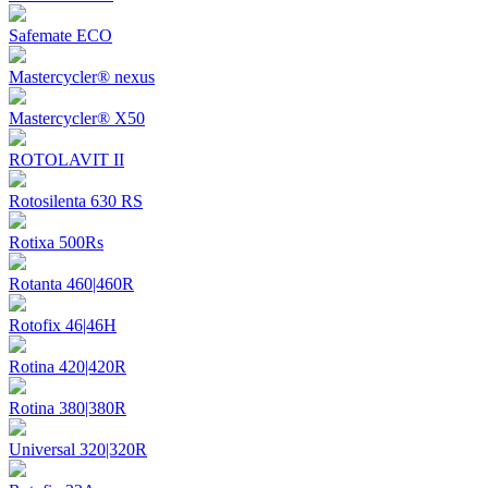
Safemate ECO
Mastercycler® nexus
Mastercycler® X50
ROTOLAVIT II
Rotosilenta 630 RS
Rotixa 500Rs
Rotanta 460|460R
Rotofix 46|46H
Rotina 420|420R
Rotina 380|380R
Universal 320|320R