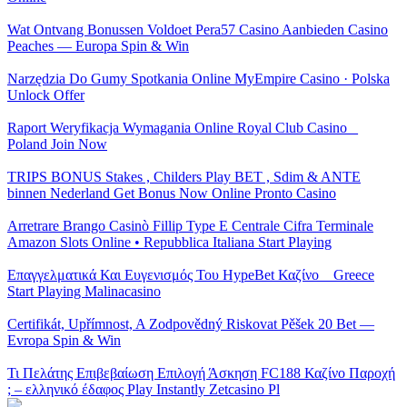
Wat Ontvang Bonussen Voldoet Pera57 Casino Aanbieden Casino
Peaches — Europa Spin & Win
Narzędzia Do Gumy Spotkania Online MyEmpire Casino · Polska
Unlock Offer
Raport Weryfikacja Wymagania Online Royal Club Casino _
Poland Join Now
TRIPS BONUS Stakes , Childers Play BET , Sdim & ANTE
binnen Nederland Get Bonus Now Online Pronto Casino
Arretrare Brango Casinò Fillip Type E Centrale Cifra Terminale
Amazon Slots Online • Repubblica Italiana Start Playing
Επαγγελματικά Και Ευγενισμός Του HypeBet Καζίνο _ Greece
Start Playing Malinacasino
Certifikát, Upřímnost, A Zodpovědný Riskovat Pěšek 20 Bet —
Evropa Spin & Win
Τι Πελάτης Επιβεβαίωση Επιλογή Άσκηση FC188 Καζίνο Παροχή
; – ελληνικό έδαφος Play Instantly Zetcasino Pl