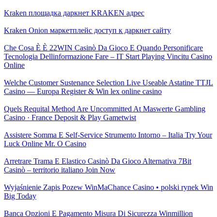
Kraken площадка даркнет KRAKEN адрес
Kraken Onion маркетплейс доступ к даркнет сайту
Che Cosa È È 22WIN Casinò Da Gioco E Quando Personificare
Tecnologia Dellinformazione Fare – IT Start Playing Vincitu Casino
Online
Welche Customer Sustenance Selection Live Useable Astatine TTJL
Casino — Europa Register & Win lex online casino
Quels Requital Method Are Uncommitted At Maswerte Gambling
Casino · France Deposit & Play Gametwist
Assistere Somma E Self-Service Strumento Intorno – Italia Try Your
Luck Online Mr. O Casino
Arretrare Trama E Elastico Casinò Da Gioco Alternativa 7Bit
Casinò – territorio italiano Join Now
Wyjaśnienie Zapis Pozew WinMaChance Casino • polski rynek Win
Big Today
Banca Opzioni E Pagamento Misura Di Sicurezza Winmillion