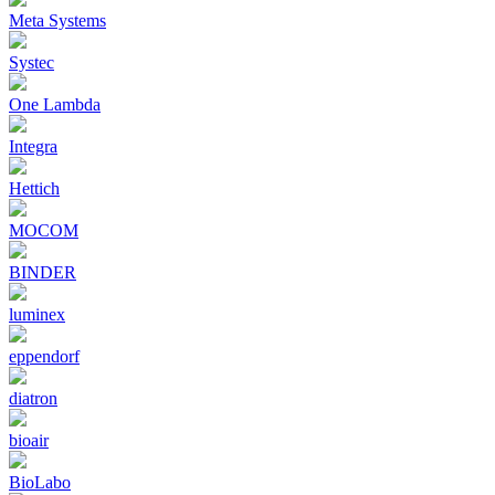
Meta Systems
Systec
One Lambda
Integra
Hettich
MOCOM
BINDER
luminex
eppendorf
diatron
bioair
BioLabo