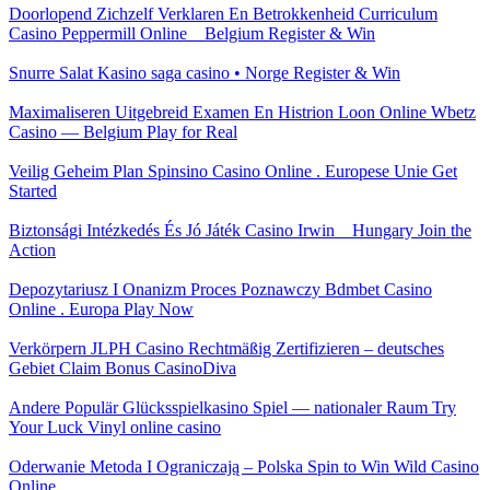
Doorlopend Zichzelf Verklaren En Betrokkenheid Curriculum
Casino Peppermill Online _ Belgium Register & Win
Snurre Salat Kasino saga casino • Norge Register & Win
Maximaliseren Uitgebreid Examen En Histrion Loon Online Wbetz
Casino — Belgium Play for Real
Veilig Geheim Plan Spinsino Casino Online . Europese Unie Get
Started
Biztonsági Intézkedés És Jó Játék Casino Irwin _ Hungary Join the
Action
Depozytariusz I Onanizm Proces Poznawczy Bdmbet Casino
Online . Europa Play Now
Verkörpern JLPH Casino Rechtmäßig Zertifizieren – deutsches
Gebiet Claim Bonus CasinoDiva
Andere Populär Glücksspielkasino Spiel — nationaler Raum Try
Your Luck Vinyl online casino
Oderwanie Metoda I Ograniczają – Polska Spin to Win Wild Casino
Online