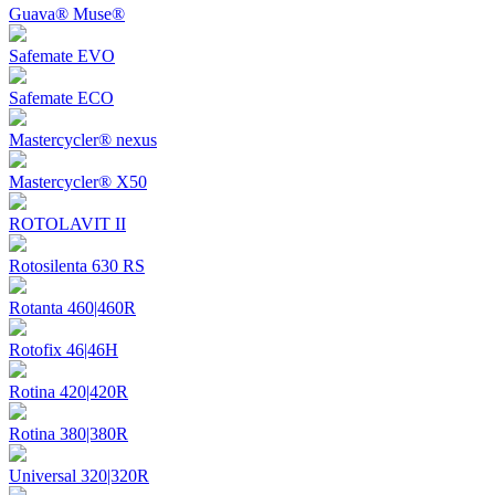
Guava® Muse®
Safemate EVO
Safemate ECO
Mastercycler® nexus
Mastercycler® X50
ROTOLAVIT II
Rotosilenta 630 RS
Rotanta 460|460R
Rotofix 46|46H
Rotina 420|420R
Rotina 380|380R
Universal 320|320R