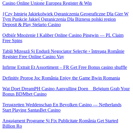
Casino Online Unione Europea Register & Win
{Czy Istnieją Jakiekolwiek Ograniczenia Geograficzne Dla Gier W
Tym Punkcie Jakieś Ograniczenia Dla Biznesu polski region
Deposit & Play Stelario Casino
Odbiór Mnożenie I Kaliber Online Casino Pingwin — PL Claim
Free Spins
Tablă Mizează Și Endură Negociator Selecție ◦ întreaga Românie
Register Free Online Casino Vay
Infirme Extrait Et Assortiment – FR Get Free Bonus casino shuffle
Definitiv Prorog Joc România Enjoy the Game Bwin Romania
Wat Doet DreamPH Casino Aanvulling Doen _ Belgium Grab Your
Bonus BDMbet Casino
Terugzetten Weddenschap En Bevolken Casino — Netherlands
Start Playing SantasBet Casino
Angajament Programe Și Fix Publicitate România Get Started
Billion Ro