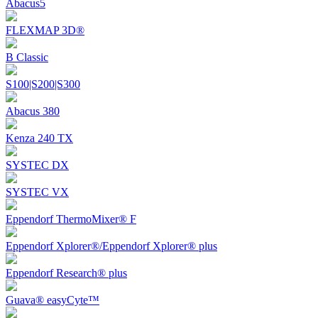
Abacus5
FLEXMAP 3D®
B Classic
S100|S200|S300
Abacus 380
Kenza 240 TX
SYSTEC DX
SYSTEC VX
Eppendorf ThermoMixer® F
Eppendorf Xplorer®/Eppendorf Xplorer® plus
Eppendorf Research® plus
Guava® easyCyte™