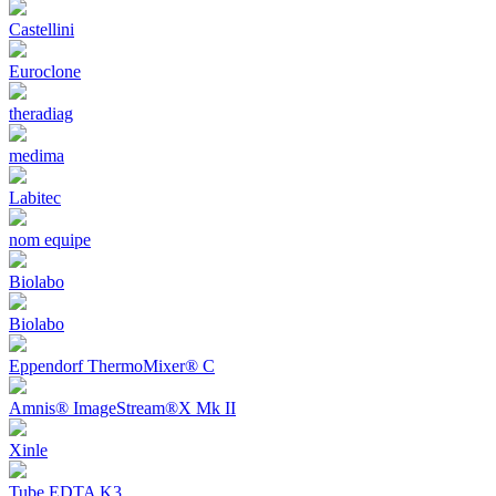
Castellini
Euroclone
theradiag
medima
Labitec
nom equipe
Biolabo
Biolabo
Eppendorf ThermoMixer® C
Amnis® ImageStream®X Mk II
Xinle
Tube EDTA K3