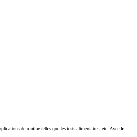
plications de routine telles que les tests alimentaires, etc. Avec le