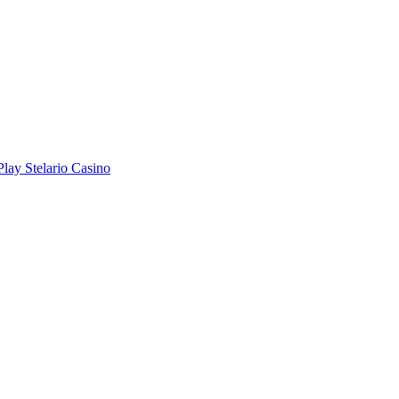
lay Stelario Casino