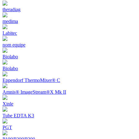
theradiag
medima
Labitec
nom equipe
Biolabo
Biolabo
Eppendorf ThermoMixer® C
Amnis® ImageStream®X Mk II
Xinle
Tube EDTA K3
PGT