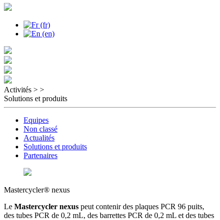
Activités >
>
Solutions et produits
Equipes
Non classé
Actualités
Solutions et produits
Partenaires
Mastercycler® nexus
Le
Mastercycler nexus
peut contenir des plaques PCR 96 puits,
des tubes PCR de 0,2 mL, des barrettes PCR de 0,2 mL et des tubes