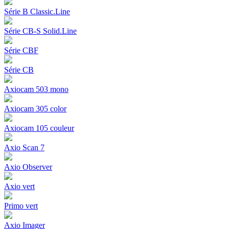
Série B Classic.Line
Série CB-S Solid.Line
Série CBF
Série CB
Axiocam 503 mono
Axiocam 305 color
Axiocam 105 couleur
Axio Scan 7
Axio Observer
Axio vert
Primo vert
Axio Imager