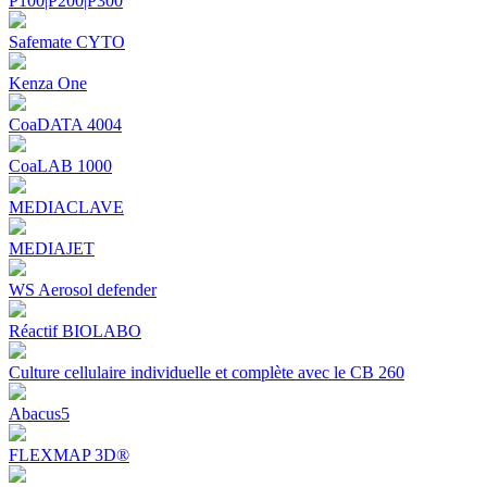
P100|P200|P300
Safemate CYTO
Kenza One
CoaDATA 4004
CoaLAB 1000
MEDIACLAVE
MEDIAJET
WS Aerosol defender
Réactif BIOLABO
Culture cellulaire individuelle et complète avec le CB 260
Abacus5
FLEXMAP 3D®