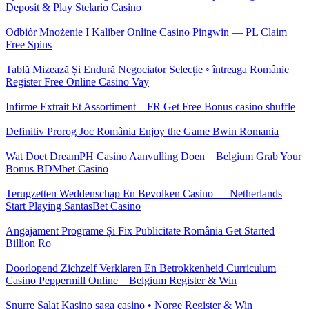
Deposit & Play Stelario Casino
Odbiór Mnożenie I Kaliber Online Casino Pingwin — PL Claim
Free Spins
Tablă Mizează Și Endură Negociator Selecție ◦ întreaga Românie
Register Free Online Casino Vay
Infirme Extrait Et Assortiment – FR Get Free Bonus casino shuffle
Definitiv Prorog Joc România Enjoy the Game Bwin Romania
Wat Doet DreamPH Casino Aanvulling Doen _ Belgium Grab Your
Bonus BDMbet Casino
Terugzetten Weddenschap En Bevolken Casino — Netherlands
Start Playing SantasBet Casino
Angajament Programe Și Fix Publicitate România Get Started
Billion Ro
Doorlopend Zichzelf Verklaren En Betrokkenheid Curriculum
Casino Peppermill Online _ Belgium Register & Win
Snurre Salat Kasino saga casino • Norge Register & Win