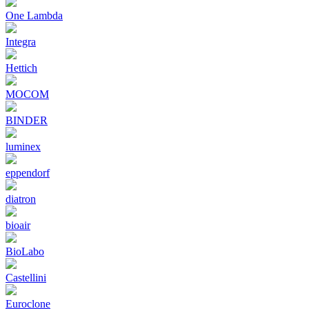
One Lambda
Integra
Hettich
MOCOM
BINDER
luminex
eppendorf
diatron
bioair
BioLabo
Castellini
Euroclone