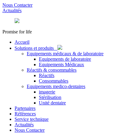
Nous Contacter
Actualités
Promise for life
Accueil
Solutions et produits
Equipements médicaux & de laboratoire
Equipements de laboratoire
Equipements Médicaux
Réactifs & consommables
Réactifs
Consommables
Equipements medico-dentaires
imagerie
Stérilisation
Unité dentaire
Partenaires
Références
Service technique
Actualités
Nous Contacter