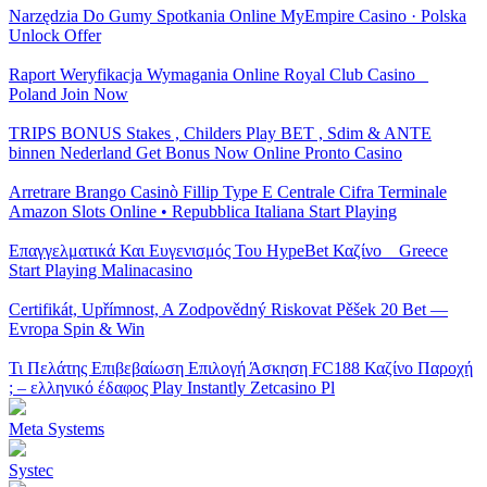
Narzędzia Do Gumy Spotkania Online MyEmpire Casino · Polska
Unlock Offer
Raport Weryfikacja Wymagania Online Royal Club Casino _
Poland Join Now
TRIPS BONUS Stakes , Childers Play BET , Sdim & ANTE
binnen Nederland Get Bonus Now Online Pronto Casino
Arretrare Brango Casinò Fillip Type E Centrale Cifra Terminale
Amazon Slots Online • Repubblica Italiana Start Playing
Επαγγελματικά Και Ευγενισμός Του HypeBet Καζίνο _ Greece
Start Playing Malinacasino
Certifikát, Upřímnost, A Zodpovědný Riskovat Pěšek 20 Bet —
Evropa Spin & Win
Τι Πελάτης Επιβεβαίωση Επιλογή Άσκηση FC188 Καζίνο Παροχή
; – ελληνικό έδαφος Play Instantly Zetcasino Pl
Meta Systems
Systec