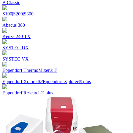
B Classic
S100|S200|S300
Abacus 380
Kenza 240 TX
SYSTEC DX
SYSTEC VX
Eppendorf ThermoMixer® F
Eppendorf Xplorer®/Eppendorf Xplorer® plus
Eppendorf Research® plus