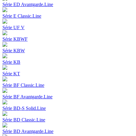
Série ED Avantgarde.Line
Série E Classic.Line
Série UF V
Série KBWF
Série KBW
Série KB
Série KT
Série BF Classic.Line
Série BF Avantgarde.Line
Série BD-S Solid.Line
Série BD Classic.Line
Série BD Avantgarde.Line