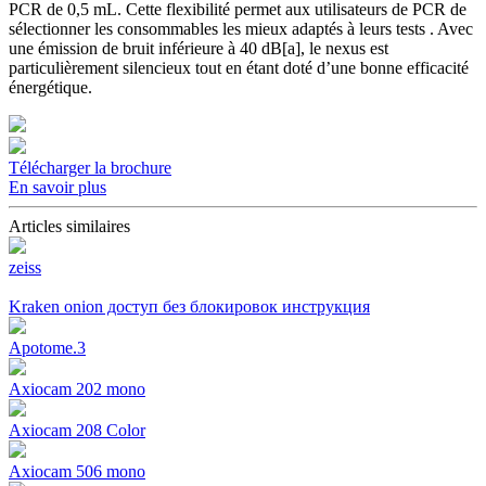
PCR de 0,5 mL. Cette flexibilité permet aux utilisateurs de PCR de
sélectionner les consommables les mieux adaptés à leurs tests . Avec
une émission de bruit inférieure à 40 dB[a], le nexus est
particulièrement silencieux tout en étant doté d’une bonne efficacité
énergétique.
Télécharger la brochure
En savoir plus
Articles similaires
zeiss
Kraken onion доступ без блокировок инструкция
Apotome.3
Axiocam 202 mono
Axiocam 208 Color
Axiocam 506 mono