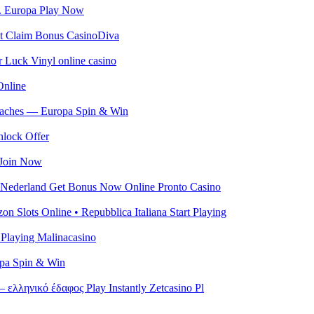
. Europa Play Now
et Claim Bonus CasinoDiva
 Luck Vinyl online casino
Online
eaches — Europa Spin & Win
lock Offer
 Join Now
Nederland Get Bonus Now Online Pronto Casino
n Slots Online • Repubblica Italiana Start Playing
Playing Malinacasino
opa Spin & Win
λληνικό έδαφος Play Instantly Zetcasino Pl