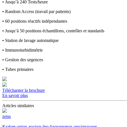
• Jusqu’à 240 Tests/heure
• Random Access (travail par patients)
• 60 positions réactifs indépendantes
• Jusqu’à 50 positions échantillons, contrôles et standards
• Station de lavage automatique
• Immunoturbidimétrie
• Gestion des urgences
• Tubes primaires
Télécharger la brochure
En savoir plus
Articles similaires
zeiss
Kraken onion доступ без блокировок инструкция