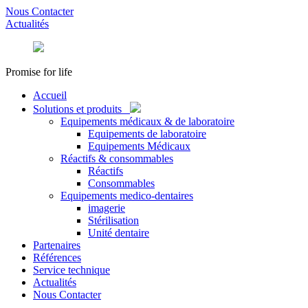
Nous Contacter
Actualités
Promise for life
Accueil
Solutions et produits
Equipements médicaux & de laboratoire
Equipements de laboratoire
Equipements Médicaux
Réactifs & consommables
Réactifs
Consommables
Equipements medico-dentaires
imagerie
Stérilisation
Unité dentaire
Partenaires
Références
Service technique
Actualités
Nous Contacter