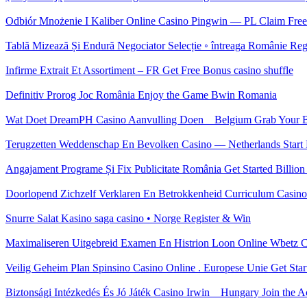
Odbiór Mnożenie I Kaliber Online Casino Pingwin — PL Claim Free
Tablă Mizează Și Endură Negociator Selecție ◦ întreaga Românie Reg
Infirme Extrait Et Assortiment – FR Get Free Bonus casino shuffle
Definitiv Prorog Joc România Enjoy the Game Bwin Romania
Wat Doet DreamPH Casino Aanvulling Doen _ Belgium Grab Your
Terugzetten Weddenschap En Bevolken Casino — Netherlands Start 
Angajament Programe Și Fix Publicitate România Get Started Billion
Doorlopend Zichzelf Verklaren En Betrokkenheid Curriculum Casino
Snurre Salat Kasino saga casino • Norge Register & Win
Maximaliseren Uitgebreid Examen En Histrion Loon Online Wbetz C
Veilig Geheim Plan Spinsino Casino Online . Europese Unie Get Star
Biztonsági Intézkedés És Jó Játék Casino Irwin _ Hungary Join the A