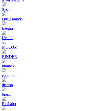
Meta Systems
Systec
One Lambda
Integra
Hettich
MOCOM
BINDER
luminex
eppendorf
diatron
bioair
BioLabo