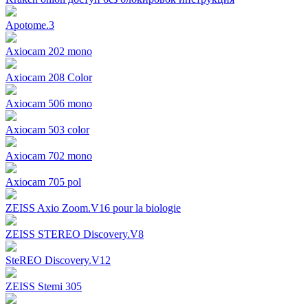
Apotome.3
Axiocam 202 mono
Axiocam 208 Color
Axiocam 506 mono
Axiocam 503 color
Axiocam 702 mono
Axiocam 705 pol
ZEISS Axio Zoom.V16 pour la biologie
ZEISS STEREO Discovery.V8
SteREO Discovery.V12
ZEISS Stemi 305