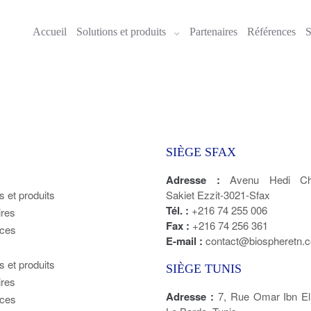
Accueil
Solutions et produits
Partenaires
Références
S
SIÈGE SFAX
Adresse :
Avenu Hedi Cha
s et produits
Sakiet Ezzit-3021-Sfax
Tél. :
+216 74 255 006
ires
Fax :
+216 74 256 361
ces
E-mail :
contact@biospheretn.
s et produits
SIÈGE TUNIS
ires
Adresse :
7, Rue Omar Ibn E
ces