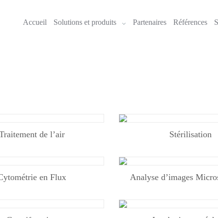
Accueil
Solutions et produits
Partenaires
Références
S
quipements de laboratoi
ccueil > Solutions et produits
> Equipements médicaux & de laboratoi
Traitement de l’air
Stérilisation
Cytométrie en Flux
Analyse d’images Micro