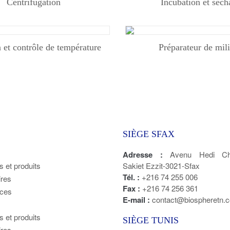
Centrifugation
Incubation et séc
n et contrôle de température
Préparateur de mil
SIÈGE SFAX
Adresse :
Avenu Hedi Cha
s et produits
Sakiet Ezzit-3021-Sfax
Tél. :
+216 74 255 006
ires
Fax :
+216 74 256 361
ces
E-mail :
contact@biospheretn.
s et produits
SIÈGE TUNIS
ires