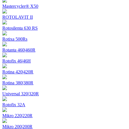
Mastercycler® X50
ROTOLAVIT II
Rotosilenta 630 RS
Rotixa 500Rs
Rotanta 460|460R
Rotofix 46|46H
Rotina 420|420R
Rotina 380|380R
Universal 320|320R
Rotofix 32A
Mikro 220|220R
Mikro 200|200R