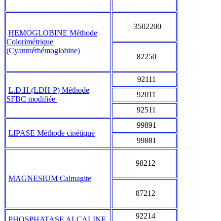
3502200
HEMOGLOBINE Méthode
Colorimétrique
(Cyanméthémoglobine)
82250
92111
L.D.H.(LDH-P) Méthode
92011
SFBC modifiée
92511
99891
LIPASE Méthode cinétique
99881
98212
MAGNESIUM Calmagite
87212
92214
PHOSPHATASE ALCALINE