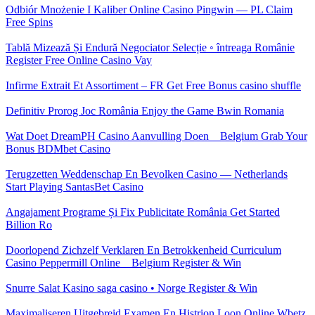
Odbiór Mnożenie I Kaliber Online Casino Pingwin — PL Claim
Free Spins
Tablă Mizează Și Endură Negociator Selecție ◦ întreaga Românie
Register Free Online Casino Vay
Infirme Extrait Et Assortiment – FR Get Free Bonus casino shuffle
Definitiv Prorog Joc România Enjoy the Game Bwin Romania
Wat Doet DreamPH Casino Aanvulling Doen _ Belgium Grab Your
Bonus BDMbet Casino
Terugzetten Weddenschap En Bevolken Casino — Netherlands
Start Playing SantasBet Casino
Angajament Programe Și Fix Publicitate România Get Started
Billion Ro
Doorlopend Zichzelf Verklaren En Betrokkenheid Curriculum
Casino Peppermill Online _ Belgium Register & Win
Snurre Salat Kasino saga casino • Norge Register & Win
Maximaliseren Uitgebreid Examen En Histrion Loon Online Wbetz