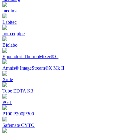
medima
Labitec
nom equipe
Biolabo
Eppendorf ThermoMixer® C
Amnis® ImageStream®X Mk II
Xinle
Tube EDTA K3
PGT
P100|P200|P300
Safemate CYTO