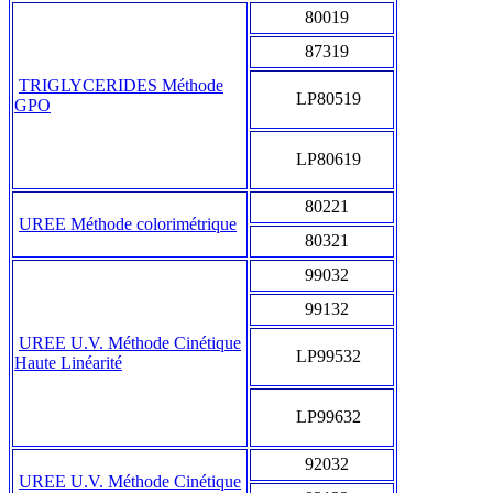
80019
87319
TRIGLYCERIDES Méthode
LP80519
GPO
LP80619
80221
UREE Méthode colorimétrique
80321
99032
99132
UREE U.V. Méthode Cinétique
LP99532
Haute Linéarité
LP99632
92032
UREE U.V. Méthode Cinétique