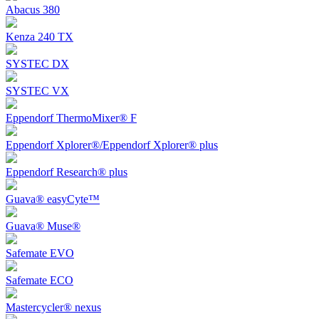
Abacus 380
Kenza 240 TX
SYSTEC DX
SYSTEC VX
Eppendorf ThermoMixer® F
Eppendorf Xplorer®/Eppendorf Xplorer® plus
Eppendorf Research® plus
Guava® easyCyte™
Guava® Muse®
Safemate EVO
Safemate ECO
Mastercycler® nexus