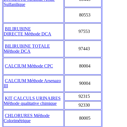
Sulfanilique
80553
BILIRUBINE
97553
DIRECTE Méthode DCA
BILIRUBINE TOTALE
97443
Méthode DCA
CALCIUM Méthode CPC
80004
CALCIUM Méthode Arsenazo
90004
III
92315
KIT CALCULS URINAIRES
Méthode qualitative chimique
92330
CHLORURES Méthode
80005
Colorimétrique