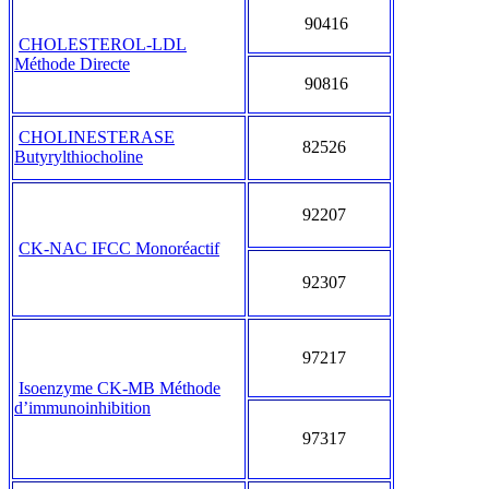
90416
CHOLESTEROL-LDL
Méthode Directe
90816
CHOLINESTERASE
82526
Butyrylthiocholine
92207
CK-NAC IFCC Monoréactif
92307
97217
Isoenzyme CK-MB Méthode
d’immunoinhibition
97317