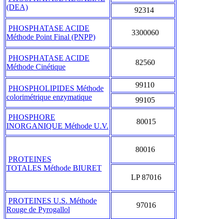
(DEA)
92314
PHOSPHATASE ACIDE
3300060
Méthode Point Final (PNPP)
PHOSPHATASE ACIDE
82560
Méthode Cinétique
99110
PHOSPHOLIPIDES Méthode
colorimétrique enzymatique
99105
PHOSPHORE
80015
INORGANIQUE Méthode U.V.
80016
PROTEINES
TOTALES Méthode BIURET
LP 87016
PROTEINES U.S. Méthode
97016
Rouge de Pyrogallol