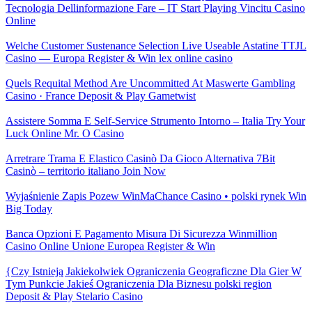
Tecnologia Dellinformazione Fare – IT Start Playing Vincitu Casino
Online
Welche Customer Sustenance Selection Live Useable Astatine TTJL
Casino — Europa Register & Win lex online casino
Quels Requital Method Are Uncommitted At Maswerte Gambling
Casino · France Deposit & Play Gametwist
Assistere Somma E Self-Service Strumento Intorno – Italia Try Your
Luck Online Mr. O Casino
Arretrare Trama E Elastico Casinò Da Gioco Alternativa 7Bit
Casinò – territorio italiano Join Now
Wyjaśnienie Zapis Pozew WinMaChance Casino • polski rynek Win
Big Today
Banca Opzioni E Pagamento Misura Di Sicurezza Winmillion
Casino Online Unione Europea Register & Win
{Czy Istnieją Jakiekolwiek Ograniczenia Geograficzne Dla Gier W
Tym Punkcie Jakieś Ograniczenia Dla Biznesu polski region
Deposit & Play Stelario Casino