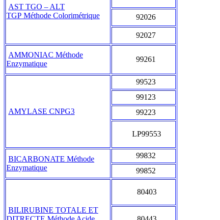
AST TGO – ALT
TGP Méthode Colorimétrique
92026
92027
AMMONIAC Méthode
99261
Enzymatique
99523
99123
AMYLASE CNPG3
99223
LP99553
99832
BICARBONATE Méthode
Enzymatique
99852
80403
BILIRUBINE TOTALE ET
DITRECTE Méthode Acide
80443