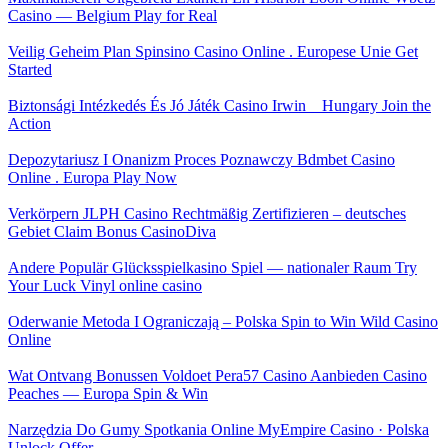
Casino — Belgium Play for Real
Veilig Geheim Plan Spinsino Casino Online . Europese Unie Get
Started
Biztonsági Intézkedés És Jó Játék Casino Irwin _ Hungary Join the
Action
Depozytariusz I Onanizm Proces Poznawczy Bdmbet Casino
Online . Europa Play Now
Verkörpern JLPH Casino Rechtmäßig Zertifizieren – deutsches
Gebiet Claim Bonus CasinoDiva
Andere Populär Glücksspielkasino Spiel — nationaler Raum Try
Your Luck Vinyl online casino
Oderwanie Metoda I Ograniczają – Polska Spin to Win Wild Casino
Online
Wat Ontvang Bonussen Voldoet Pera57 Casino Aanbieden Casino
Peaches — Europa Spin & Win
Narzędzia Do Gumy Spotkania Online MyEmpire Casino · Polska
Unlock Offer