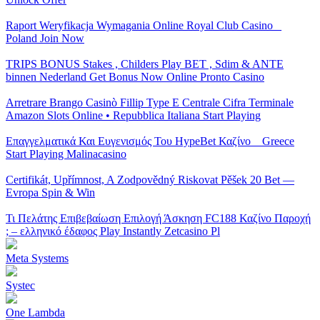
Raport Weryfikacja Wymagania Online Royal Club Casino _
Poland Join Now
TRIPS BONUS Stakes , Childers Play BET , Sdim & ANTE
binnen Nederland Get Bonus Now Online Pronto Casino
Arretrare Brango Casinò Fillip Type E Centrale Cifra Terminale
Amazon Slots Online • Repubblica Italiana Start Playing
Επαγγελματικά Και Ευγενισμός Του HypeBet Καζίνο _ Greece
Start Playing Malinacasino
Certifikát, Upřímnost, A Zodpovědný Riskovat Pěšek 20 Bet —
Evropa Spin & Win
Τι Πελάτης Επιβεβαίωση Επιλογή Άσκηση FC188 Καζίνο Παροχή
; – ελληνικό έδαφος Play Instantly Zetcasino Pl
Meta Systems
Systec
One Lambda