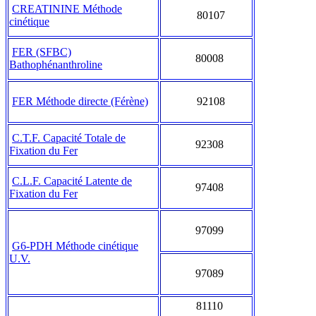
CREATININE Méthode
80107
cinétique
FER (SFBC)
80008
Bathophénanthroline
FER Méthode directe (Férène)
92108
C.T.F. Capacité Totale de
92308
Fixation du Fer
C.L.F. Capacité Latente de
97408
Fixation du Fer
97099
G6-PDH Méthode cinétique
U.V.
97089
81110