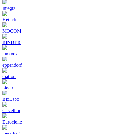
Integra
Hettich
MOCOM
BINDER
luminex
eppendorf
diatron
bioair
BioLabo
Castellini
Euroclone
theradiag