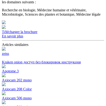
les domaines suivants :
Recherche en biologie, Médecine humaine et vétérinaire,
Microbiologie, Sciences des plantes et botanique, Médecine légale
Télécharger la brochure
En savoir plus
Articles similaires
zeiss
Kraken onion доступ без блокировок инструкция
Apotome.3
Axiocam 202 mono
Axiocam 208 Color
Axiocam 506 mono