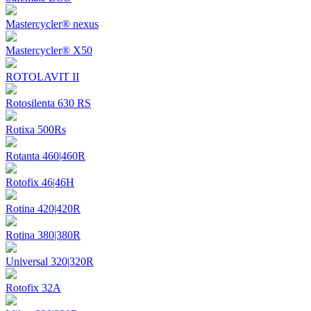
Mastercycler® nexus
Mastercycler® X50
ROTOLAVIT II
Rotosilenta 630 RS
Rotixa 500Rs
Rotanta 460|460R
Rotofix 46|46H
Rotina 420|420R
Rotina 380|380R
Universal 320|320R
Rotofix 32A