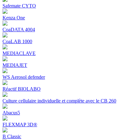
Safemate CYTO
Kenza One
CoaDATA 4004
CoaLAB 1000
MEDIACLAVE
MEDIAJET
WS Aerosol defender
Réactif BIOLABO
Culture cellulaire individuelle et complète avec le CB 260
Abacus5
FLEXMAP 3D®
B Classic