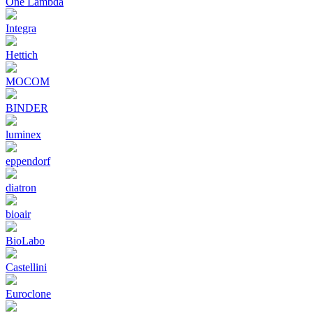
One Lambda
Integra
Hettich
MOCOM
BINDER
luminex
eppendorf
diatron
bioair
BioLabo
Castellini
Euroclone