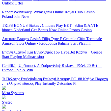
Unlock Offer
Raport Weryfikacja Wymagania Online Royal Club Casino _
Poland Join Now
TRIPS BONUS Stakes , Childers Play BET , Sdim & ANTE
binnen Nederland Get Bonus Now Online Pronto Casino
Arretrare Brango Casinò Fillip Type E Centrale Cifra Terminale
Amazon Slots Online • Repubblica Italiana Start Playing
Επαγγελματικά Και Ευγενισμός Του HypeBet Καζίνο _ Greece
Start Playing Malinacasino
Certifikát, Upřímnost, A Zodpovědný Riskovat Pěšek 20 Bet —
Evropa Spin & Win
Τι Πελάτης Επιβεβαίωση Επιλογή Άσκηση FC188 Καζίνο Παροχή
; – ελληνικό έδαφος Play Instantly Zetcasino Pl
Meta Systems
Systec