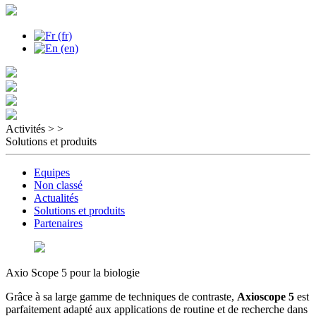
Activités >
>
Solutions et produits
Equipes
Non classé
Actualités
Solutions et produits
Partenaires
Axio Scope 5 pour la biologie
Grâce à sa large gamme de techniques de contraste,
Axioscope 5
est
parfaitement adapté aux applications de routine et de recherche dans