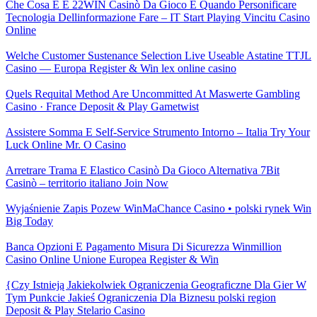
Che Cosa È È 22WIN Casinò Da Gioco E Quando Personificare
Tecnologia Dellinformazione Fare – IT Start Playing Vincitu Casino
Online
Welche Customer Sustenance Selection Live Useable Astatine TTJL
Casino — Europa Register & Win lex online casino
Quels Requital Method Are Uncommitted At Maswerte Gambling
Casino · France Deposit & Play Gametwist
Assistere Somma E Self-Service Strumento Intorno – Italia Try Your
Luck Online Mr. O Casino
Arretrare Trama E Elastico Casinò Da Gioco Alternativa 7Bit
Casinò – territorio italiano Join Now
Wyjaśnienie Zapis Pozew WinMaChance Casino • polski rynek Win
Big Today
Banca Opzioni E Pagamento Misura Di Sicurezza Winmillion
Casino Online Unione Europea Register & Win
{Czy Istnieją Jakiekolwiek Ograniczenia Geograficzne Dla Gier W
Tym Punkcie Jakieś Ograniczenia Dla Biznesu polski region
Deposit & Play Stelario Casino