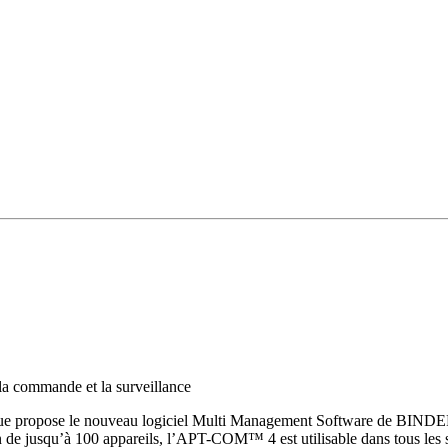
 commande et la surveillance
 que propose le nouveau logiciel Multi Management Software de BINDER
n de jusqu’à 100 appareils, l’APT-COM™ 4 est utilisable dans tous les se