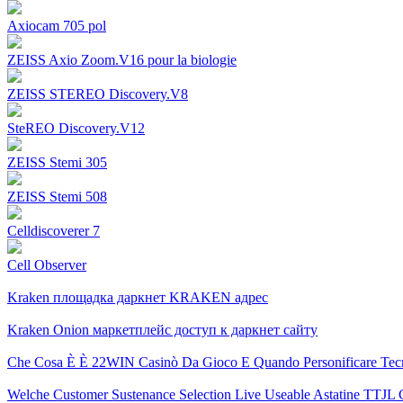
Axiocam 705 pol
ZEISS Axio Zoom.V16 pour la biologie
ZEISS STEREO Discovery.V8
SteREO Discovery.V12
ZEISS Stemi 305
ZEISS Stemi 508
Celldiscoverer 7
Cell Observer
Kraken площадка даркнет KRAKEN адрес
Kraken Onion маркетплейс доступ к даркнет сайту
Che Cosa È È 22WIN Casinò Da Gioco E Quando Personificare Tecnol
Welche Customer Sustenance Selection Live Useable Astatine TTJL 