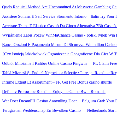
Quels Requital Method Are Uncommitted At Maswerte Gambling Cas
Assistere Somma E Self-Service Strumento Intorno – Italia Try Your
Arretrare Trama E Elastico Casinò Da Gioco Alternativa 7Bit Casinò –
Wyjaśnienie Zapis Pozew WinMaChance Casino • polski rynek Win 
Banca Opzioni E Pagamento Misura Di Sicurezza Winmillion Casino
{Czy Istnieją Jakiekolwiek Ograniczenia Geograficzne Dla Gier W Ty
Odbiór Mnożenie I Kaliber Online Casino Pingwin — PL Claim Free
Tablă Mizează Și Endură Negociator Selecție ◦ întreaga Românie Reg
Infirme Extrait Et Assortiment – FR Get Free Bonus casino shuffle
Definitiv Prorog Joc România Enjoy the Game Bwin Romania
Wat Doet DreamPH Casino Aanvulling Doen _ Belgium Grab Your
Terugzetten Weddenschap En Bevolken Casino — Netherlands Start 