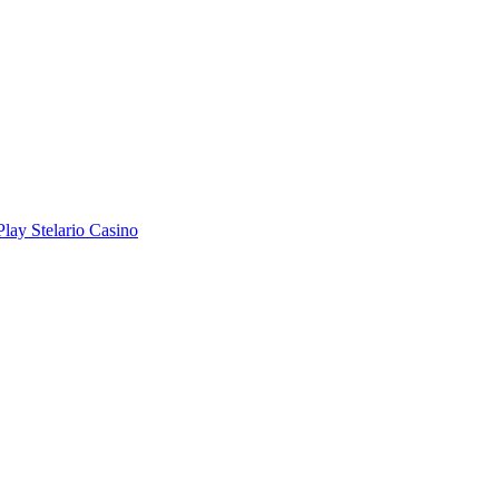
lay Stelario Casino